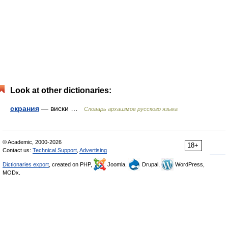
Look at other dictionaries:
скрания
— виски …
Cловарь архаизмов русского языка
© Academic, 2000-2026
18+
Contact us:
Technical Support
,
Advertising
Dictionaries export
, created on PHP,
Joomla,
Drupal,
WordPress,
MODx.